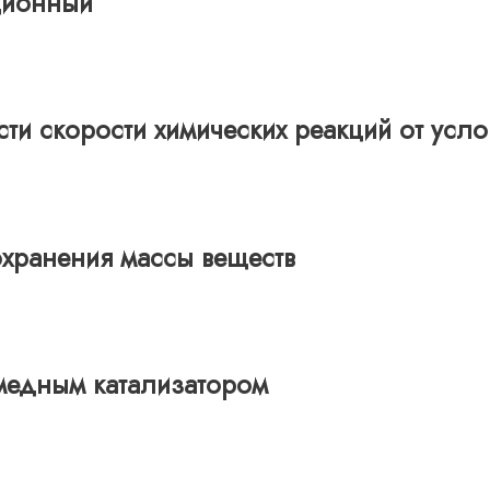
ционный
ти скорости химических реакций от ус
хранения массы веществ
медным катализатором