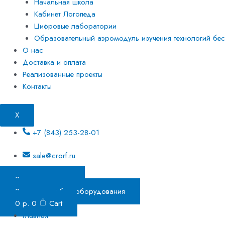
Начальная школа
Кабинет Логопеда
Цифровые лаборатории
Образовательный аэромодуль изучения технологий бесп
О нас
Доставка и оплата
Реализованные проекты
Контакты
X
+7 (843) 253-28-01
sale@crorf.ru
Заказать звонок
Заказать подбор оборудования
0
р.
0
Cart
Главная