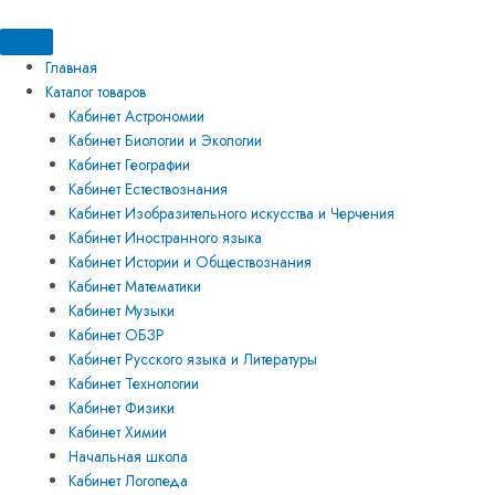
Перейти
Искать:
Искать:
Количество
к
товара
содержимому
Цифровая
Главная
лаборатория
Каталог товаров
для
Кабинет Астрономии
начальных
Кабинет Биологии и Экологии
классов
Кабинет Географии
по
Кабинет Естествознания
естествознанию
Кабинет Изобразительного искусства и Черчения
(комплект
Кабинет Иностранного языка
обучающегося)
Кабинет Истории и Обществознания
Кабинет Математики
Кабинет Музыки
Кабинет ОБЗР
Кабинет Русского языка и Литературы
Кабинет Технологии
Кабинет Физики
Кабинет Химии
Начальная школа
Кабинет Логопеда