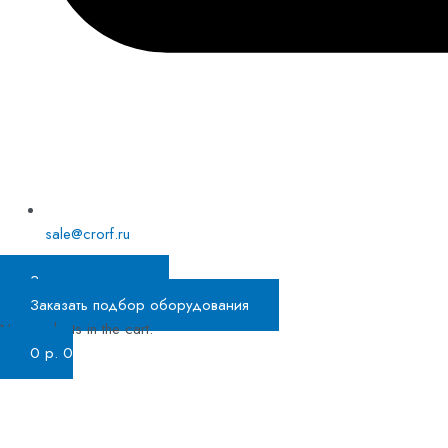
sale@crorf.ru
Заказать звонок
Заказать подбор оборудования
No products in the cart.
0
р.
0