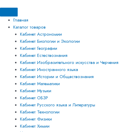
Перейти
Искать:
Искать:
Количество
к
товара
содержимому
Цилиндры
Главная
свинцовые
Каталог товаров
со
Кабинет Астрономии
стругом
Кабинет Биологии и Экологии
Кабинет Географии
Кабинет Естествознания
Кабинет Изобразительного искусства и Черчения
Кабинет Иностранного языка
Кабинет Истории и Обществознания
Кабинет Математики
Кабинет Музыки
Кабинет ОБЗР
Кабинет Русского языка и Литературы
Кабинет Технологии
Кабинет Физики
Кабинет Химии