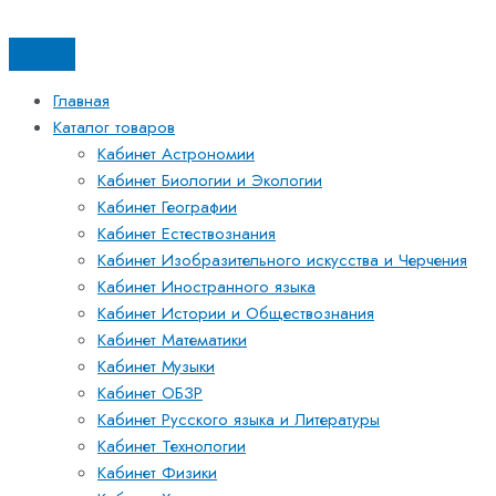
Перейти
Искать:
Искать:
Количество
к
товара
содержимому
Электронные
средства
Главная
обучения
Каталог товаров
для
Кабинет Астрономии
кабинета
Кабинет Биологии и Экологии
естествознания
Кабинет Географии
Кабинет Естествознания
Кабинет Изобразительного искусства и Черчения
Кабинет Иностранного языка
Кабинет Истории и Обществознания
Кабинет Математики
Кабинет Музыки
Кабинет ОБЗР
Кабинет Русского языка и Литературы
Кабинет Технологии
Кабинет Физики