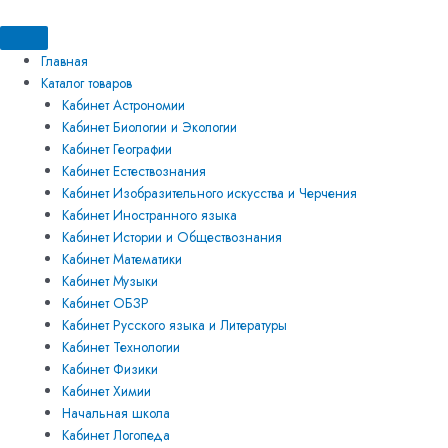
Перейти
Искать:
Искать:
Количество
к
товара
содержимому
Электронные
Главная
средства
Каталог товаров
обучения
Кабинет Астрономии
для
Кабинет Биологии и Экологии
кабинета
Кабинет Географии
истории
Кабинет Естествознания
и
Кабинет Изобразительного искусства и Черчения
обществознания
Кабинет Иностранного языка
Кабинет Истории и Обществознания
Кабинет Математики
Кабинет Музыки
Кабинет ОБЗР
Кабинет Русского языка и Литературы
Кабинет Технологии
Кабинет Физики
Кабинет Химии
Начальная школа
Кабинет Логопеда