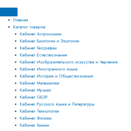
Перейти
Искать:
Искать:
Количество
к
товара
содержимому
Комплект
Главная
демонстрационных
Каталог товаров
учебных
Кабинет Астрономии
таблиц
Кабинет Биологии и Экологии
по
Кабинет Географии
изобразительному
Кабинет Естествознания
искусству
Кабинет Изобразительного искусства и Черчения
Кабинет Иностранного языка
Кабинет Истории и Обществознания
Кабинет Математики
Кабинет Музыки
Кабинет ОБЗР
Кабинет Русского языка и Литературы
Кабинет Технологии
Кабинет Физики
Кабинет Химии