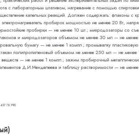
, практических работ и решение экспериментальных задач по хи
ота с лабораторным штативом; нагревание с помощью спиртовки
уществление капельных реакций. Должен содержать: флаконы с 
; электронагреватель пробирок мощностью не менее 20 Вт, напряж
ермостойкие пробирки — не менее 10 шт.; микродозаторы со съе
флаконов и микродозаторов объемом не менее 30 мл — не менее 2
тровальную бумагу — не менее 1 компл.; промывалку пластиковую 
 стакан полипропиленовый объемом не менее 250 мл — не менее
х веществ — не менее 1 компл.; зажим пробирочный металлический
 элементов Д.И.Менделеева и таблицу растворимости — не менее 
 437 ГК РФ)
ый)