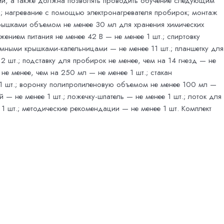
мии, а также должна позволять проводить обучение следующим
; нагревание с помощью электронагревателя пробирок; монтаж
крышками объемом не менее 30 мл для хранения химических
ением питания не менее 42 В — не менее 1 шт.; спиртовку
мными крышками-капельницами — не менее 11 шт.; планшетку для
 шт.; подставку для пробирок не менее, чем на 14 гнезд — не
не менее, чем на 250 мл — не менее 1 шт.; стакан
 1 шт.; воронку полипропиленовую объемом не менее 100 мл —
 — не менее 1 шт.; ложечку-шпатель — не менее 1 шт.; лоток для
1 шт.; методические рекомендации — не менее 1 шт. Комплект