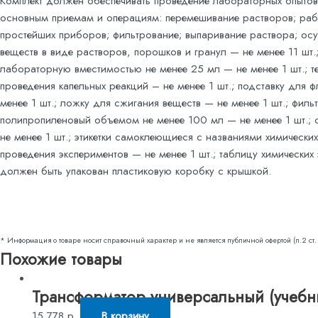
Комплект должен обеспечивать проведение лабораторных опытов
основным приемам и операциям: перемешивание растворов; раб
простейших приборов; фильтрование; выпаривание раствора; ос
веществ в виде растворов, порошков и гранул — не менее 11 шт.
лабораторную вместимостью не менее 25 мл — не менее 1 шт.; т
проведения капельных реакций – не менее 1 шт.; подставку для 
менее 1 шт.; ложку для сжигания веществ — не менее 1 шт.; филь
полипропиленовый объемом не менее 100 мл — не менее 1 шт.;
не менее 1 шт.; этикетки самоклеющиеся с названиями химически
проведения экспериментов — не менее 1 шт.; таблицу химических
должен быть упакован пластиковую коробку с крышкой.
* Информация о товаре носит справочный характер и не является публичной офертой (п.2 ст.
Похожие товары
Трансформатор универсальный (учебн
15 778
р.
В корзину