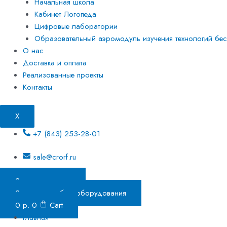
Начальная школа
Кабинет Логопеда
Цифровые лаборатории
Образовательный аэромодуль изучения технологий бесп
О нас
Доставка и оплата
Реализованные проекты
Контакты
X
+7 (843) 253-28-01
sale@crorf.ru
Заказать звонок
Заказать подбор оборудования
0
р.
0
Cart
Главная