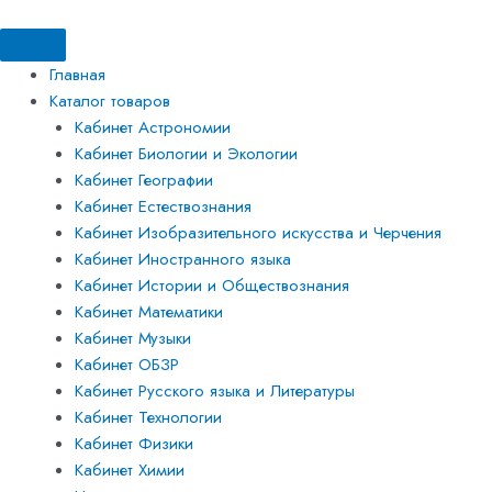
Перейти
Искать:
Искать:
Количество
к
товара
содержимому
Комплект
Главная
лабораторного
Каталог товаров
оборудования
Кабинет Астрономии
для
Кабинет Биологии и Экологии
проведения
Кабинет Географии
практических
Кабинет Естествознания
работ
Кабинет Изобразительного искусства и Черчения
по
Кабинет Иностранного языка
химии
Кабинет Истории и Обществознания
Кабинет Математики
Кабинет Музыки
Кабинет ОБЗР
Кабинет Русского языка и Литературы
Кабинет Технологии
Кабинет Физики
Кабинет Химии