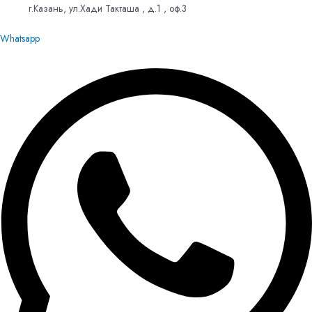
г.Казань, ул.Хади Такташа , д.1 , оф.3
Whatsapp