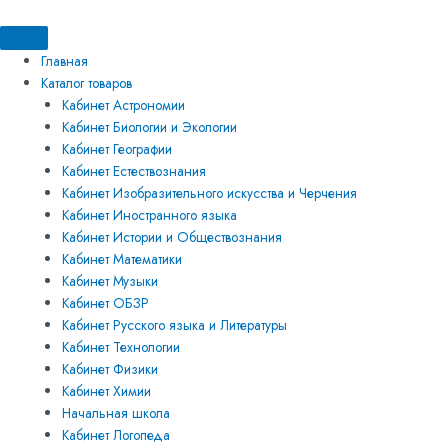
Перейти
Искать:
Искать:
Количество
к
товара
содержимому
Модель-
Главная
аппликация
Каталог товаров
демонстрационная
Кабинет Астрономии
по
Кабинет Биологии и Экологии
множествам
Кабинет Географии
Кабинет Естествознания
Кабинет Изобразительного искусства и Черчения
Кабинет Иностранного языка
Кабинет Истории и Обществознания
Кабинет Математики
Кабинет Музыки
Кабинет ОБЗР
Кабинет Русского языка и Литературы
Кабинет Технологии
Кабинет Физики
Кабинет Химии
Начальная школа
Кабинет Логопеда