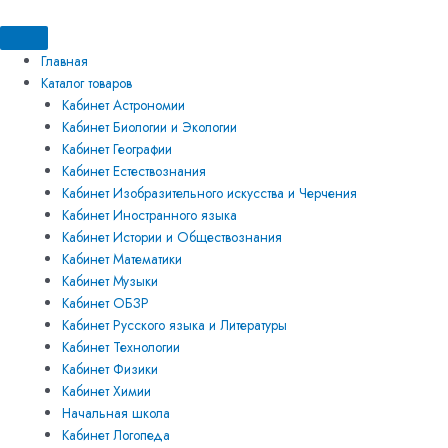
Перейти
Искать:
Искать:
Количество
к
товара
содержимому
Модель-
Главная
аппликация
Каталог товаров
демонстрационная
Кабинет Астрономии
по
Кабинет Биологии и Экологии
обучению
Кабинет Географии
грамоте
Кабинет Естествознания
русского
Кабинет Изобразительного искусства и Черчения
языка
Кабинет Иностранного языка
Кабинет Истории и Обществознания
Кабинет Математики
Кабинет Музыки
Кабинет ОБЗР
Кабинет Русского языка и Литературы
Кабинет Технологии
Кабинет Физики
Кабинет Химии
Начальная школа
Кабинет Логопеда