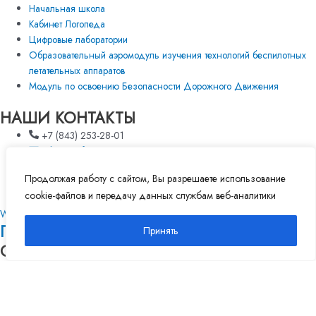
Начальная школа
Кабинет Логопеда
Цифровые лаборатории
Образовательный аэромодуль изучения технологий беспилотных
летательных аппаратов
Модуль по освоению Безопасности Дорожного Движения
НАШИ КОНТАКТЫ
+7 (843) 253-28-01
sale@crorf.ru
Пн-Пт с 9:00-18:00
Продолжая работу с сайтом, Вы разрешаете использование
г.Казань, ул.Хади Такташа , д.1 , оф.3
cookie-файлов и передачу данных службам веб-аналитики
Whatsapp
Telegram
Политика конфиденциальности
Принять
Copyright © 2023
Оформление заявки