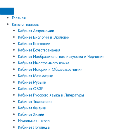
Перейти
Искать:
Искать:
Количество
к
товара
содержимому
Набор
Главная
демонстрационный
Каталог товаров
волновых
Кабинет Астрономии
явлений
Кабинет Биологии и Экологии
Кабинет Географии
Кабинет Естествознания
Кабинет Изобразительного искусства и Черчения
Кабинет Иностранного языка
Кабинет Истории и Обществознания
Кабинет Математики
Кабинет Музыки
Кабинет ОБЗР
Кабинет Русского языка и Литературы
Кабинет Технологии
Кабинет Физики
Кабинет Химии
Начальная школа
Кабинет Логопеда