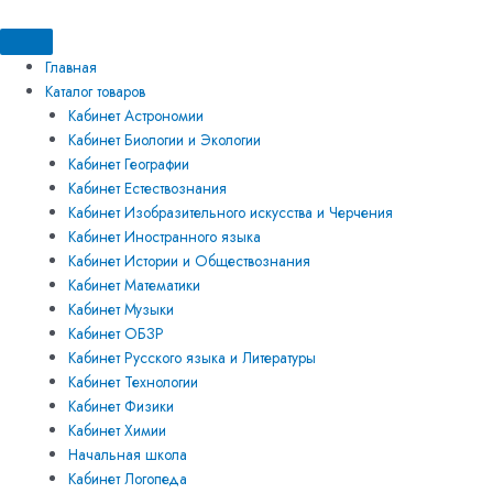
Перейти
Искать:
Искать:
Количество
к
товара
содержимому
Прибор
Главная
для
Каталог товаров
демонстрации
Кабинет Астрономии
теплопроводных
Кабинет Биологии и Экологии
тел
Кабинет Географии
Кабинет Естествознания
Кабинет Изобразительного искусства и Черчения
Кабинет Иностранного языка
Кабинет Истории и Обществознания
Кабинет Математики
Кабинет Музыки
Кабинет ОБЗР
Кабинет Русского языка и Литературы
Кабинет Технологии
Кабинет Физики
Кабинет Химии
Начальная школа
Кабинет Логопеда