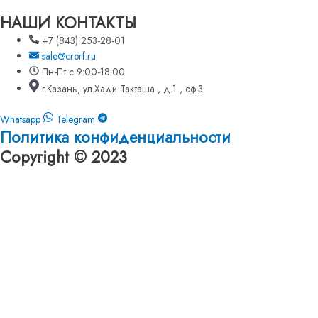
НАШИ КОНТАКТЫ
+7 (843) 253-28-01
sale@crorf.ru
Пн-Пт с 9:00-18:00
г.Казань, ул.Хади Такташа , д.1 , оф.3
Whatsapp
Telegram
Политика конфиденциальности
Copyright © 2023
Оформление заявки
Оставьте номер и мы перезвоним вам!
Имя
Телефон
Даю согласие на обработку
персональных данных
Отправить