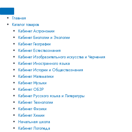
Перейти
Искать:
Искать:
Количество
к
товара
содержимому
Центрифуга
Главная
демонстрационная
Каталог товаров
Кабинет Астрономии
Кабинет Биологии и Экологии
Кабинет Географии
Кабинет Естествознания
Кабинет Изобразительного искусства и Черчения
Кабинет Иностранного языка
Кабинет Истории и Обществознания
Кабинет Математики
Кабинет Музыки
Кабинет ОБЗР
Кабинет Русского языка и Литературы
Кабинет Технологии
Кабинет Физики
Кабинет Химии
Начальная школа
Кабинет Логопеда