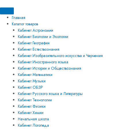
Перейти
Искать:
Искать:
Количество
к
товара
содержимому
Прибор
Главная
для
Каталог товаров
исследования
Кабинет Астрономии
звуковых
Кабинет Биологии и Экологии
волн
Кабинет Географии
Кабинет Естествознания
Кабинет Изобразительного искусства и Черчения
Кабинет Иностранного языка
Кабинет Истории и Обществознания
Кабинет Математики
Кабинет Музыки
Кабинет ОБЗР
Кабинет Русского языка и Литературы
Кабинет Технологии
Кабинет Физики
Кабинет Химии
Начальная школа
Кабинет Логопеда